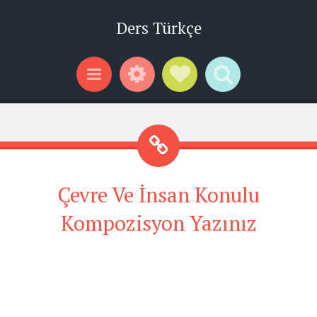
Ders Türkçe
Widgets
Social Links
Search
Menu
Çevre Ve İnsan Konulu
Kompozisyon Yazınız