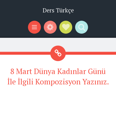
Ders Türkçe
Widgets
Social Links
Search
Menu
8 Mart Dünya Kadınlar Günü
İle İlgili Kompozisyon Yazınız.