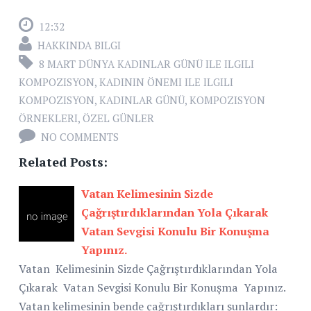
12:32
HAKKINDA BILGI
8 MART DÜNYA KADINLAR GÜNÜ ILE ILGILI
KOMPOZISYON
,
KADININ ÖNEMI ILE ILGILI
KOMPOZISYON
,
KADINLAR GÜNÜ
,
KOMPOZISYON
ÖRNEKLERI
,
ÖZEL GÜNLER
NO COMMENTS
Related Posts:
Vatan Kelimesinin Sizde
Çağrıştırdıklarından Yola Çıkarak
Vatan Sevgisi Konulu Bir Konuşma
Yapınız.
Vatan Kelimesinin Sizde Çağrıştırdıklarından Yola
Çıkarak Vatan Sevgisi Konulu Bir Konuşma Yapınız.
Vatan kelimesinin bende çağrıştırdıkları şunlardır: