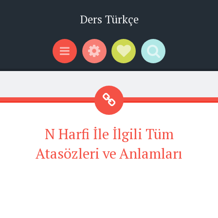
Ders Türkçe
Widgets
Social Links
Search
Menu
N Harfi İle İlgili Tüm
Atasözleri ve Anlamları