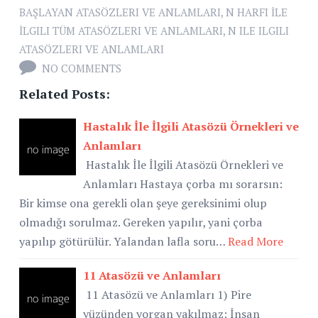
BAŞLAYAN ATASÖZLERI VE ANLAMLARI
,
N HARFI İLE
İLGILI TÜM ATASÖZLERI VE ANLAMLARI
,
N ILE ILGILI
ATASÖZLERI VE ANLAMLARI
NO COMMENTS
Related Posts:
Hastalık İle İlgili Atasözü Örnekleri ve
Anlamları
Hastalık İle İlgili Atasözü Örnekleri ve
Anlamları Hastaya çorba mı sorarsın:
Bir kimse ona gerekli olan şeye gereksinimi olup
olmadığı sorulmaz. Gereken yapılır, yani çorba
yapılıp götürülür. Yalandan lafla soru…
Read More
11 Atasözü ve Anlamları
11 Atasözü ve Anlamları 1) Pire
yüzünden yorgan yakılmaz: İnsan