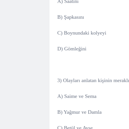
A) Saatini
B) Şapkasını
C)
Boynundaki kolyeyi
D) Gömleğini
3) Olayları anlatan kişinin meraklı
A) Saime ve Sema
B)
Yağmur ve Damla
C) Betül ve Ayşe