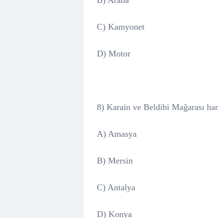
B) Araba
C) Kamyonet
D) Motor
8) Karain ve Beldibi Mağarası han
A) Amasya
B) Mersin
C) Antalya
D) Konya