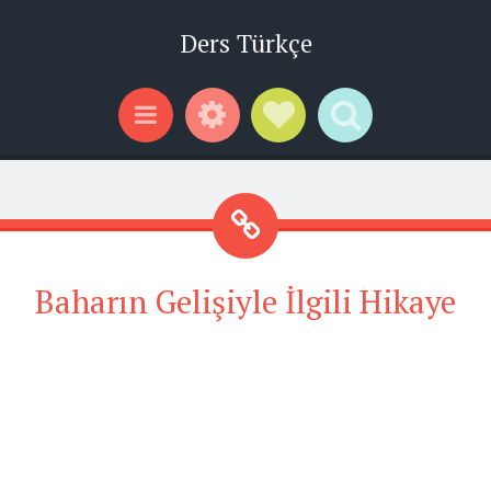
Ders Türkçe
Widgets
Social Links
Search
Menu
Baharın Gelişiyle İlgili Hikaye