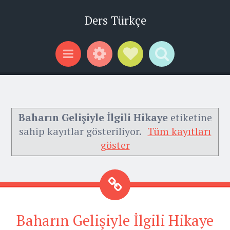
Ders Türkçe
Widgets
Social Links
Search
Menu
Baharın Gelişiyle İlgili Hikaye
etiketine
sahip kayıtlar gösteriliyor.
Tüm kayıtları
göster
Baharın Gelişiyle İlgili Hikaye