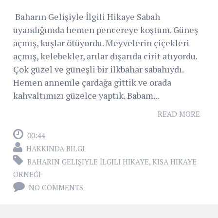
Baharın Gelişiyle İlgili Hikaye Sabah
uyandığımda hemen pencereye koştum. Güneş
açmış, kuşlar ötüyordu. Meyvelerin çiçekleri
açmış, kelebekler, arılar dışarıda cirit atıyordu.
Çok güzel ve güneşli bir ilkbahar sabahıydı.
Hemen annemle çardağa gittik ve orada
kahvaltımızı güzelce yaptık. Babam...
READ MORE
00:44
HAKKINDA BILGI
BAHARIN GELIŞIYLE İLGILI HIKAYE
,
KISA HIKAYE
ÖRNEĞI
NO COMMENTS