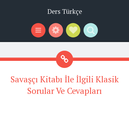
Ders Türkçe
Widgets
Social Links
Search
Menu
Savaşçı Kitabı İle İlgili Klasik
Sorular Ve Cevapları