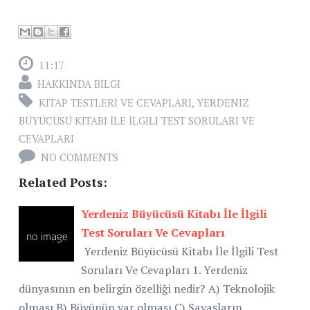
11:17
HAKKINDA BILGI
KITAP TESTLERI VE CEVAPLARI
,
YERDENIZ
BÜYÜCÜSÜ KITABI İLE İLGILI TEST SORULARI VE
CEVAPLARI
NO COMMENTS
Related Posts:
Yerdeniz Büyücüsü Kitabı İle İlgili
Test Soruları Ve Cevapları
Yerdeniz Büyücüsü Kitabı İle İlgili Test
Soruları Ve Cevapları 1. Yerdeniz
dünyasının en belirgin özelliği nedir? A) Teknolojik
olması B) Büyünün var olması C) Savaşların