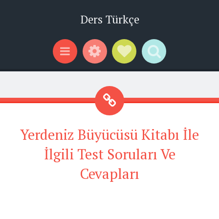
Ders Türkçe
Widgets
Social Links
Search
Menu
Yerdeniz Büyücüsü Kitabı İle
İlgili Test Soruları Ve
Cevapları