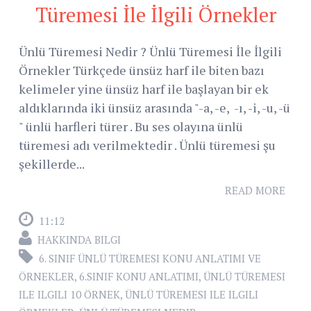
Türemesi İle İlgili Örnekler
Ünlü Türemesi Nedir ? Ünlü Türemesi İle İlgili
Örnekler Türkçede ünsüz harf ile biten bazı
kelimeler yine ünsüz harf ile başlayan bir ek
aldıklarında iki ünsüz arasında "-a, -e, -ı, -i, -u, -ü
" ünlü harfleri türer . Bu ses olayına ünlü
türemesi adı verilmektedir . Ünlü türemesi şu
şekillerde...
READ MORE
11:12
HAKKINDA BILGI
6. SINIF ÜNLÜ TÜREMESI KONU ANLATIMI VE
ÖRNEKLER
,
6.SINIF KONU ANLATIMI
,
ÜNLÜ TÜREMESI
ILE ILGILI 10 ÖRNEK
,
ÜNLÜ TÜREMESI ILE ILGILI