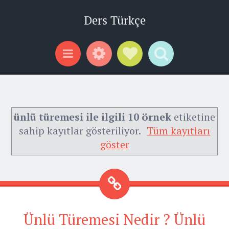
Ders Türkçe
Widgets
Social Links
Search
Menu
ünlü türemesi ile ilgili 10 örnek
etiketine
sahip kayıtlar gösteriliyor.
Tüm kayıtları
göster
Ünlü Türemesi Nedir ? Ünlü