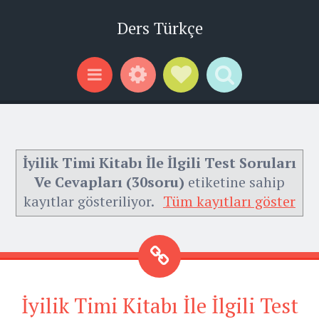
Ders Türkçe
Widgets
Social Links
Search
Menu
İyilik Timi Kitabı İle İlgili Test Soruları
Ve Cevapları (30soru)
etiketine sahip
kayıtlar gösteriliyor.
Tüm kayıtları göster
İyilik Timi Kitabı İle İlgili Test