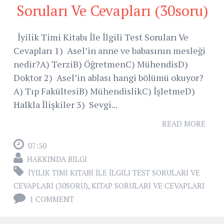
Soruları Ve Cevapları (30soru)
İyilik Timi Kitabı İle İlgili Test Soruları Ve
Cevapları 1) Asel’in anne ve babasının mesleği
nedir?A) TerziB) ÖğretmenC) MühendisD)
Doktor 2) Asel’in ablası hangi bölümü okuyor?
A) Tıp FakültesiB) MühendislikC) İşletmeD)
Halkla İlişkiler 3) Sevgi...
READ MORE
07:50
HAKKINDA BILGI
İYILIK TIMI KITABI İLE İLGILI TEST SORULARI VE
CEVAPLARI (30SORU)
,
KITAP SORULARI VE CEVAPLARI
1 COMMENT