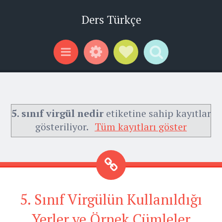
Ders Türkçe
Widgets
Social Links
Search
Menu
5. sınıf virgül nedir
etiketine sahip kayıtlar
gösteriliyor.
Tüm kayıtları göster
5. Sınıf Virgülün Kullanıldığı
Yerler ve Örnek Cümleler