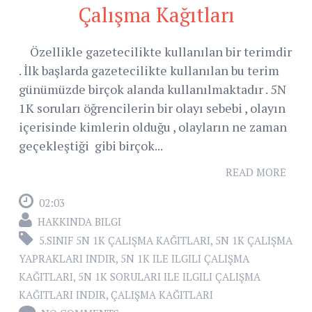
Çalışma Kağıtları
Özellikle gazetecilikte kullanılan bir terimdir
. İlk başlarda gazetecilikte kullanılan bu terim
günümüzde birçok alanda kullanılmaktadır . 5N
1K soruları öğrencilerin bir olayı sebebi , olayın
içerisinde kimlerin olduğu , olayların ne zaman
geçekleştiği gibi birçok...
READ MORE
02:03
HAKKINDA BILGI
5.SINIF 5N 1K ÇALIŞMA KAĞITLARI
,
5N 1K ÇALIŞMA
YAPRAKLARI INDIR
,
5N 1K ILE ILGILI ÇALIŞMA
KAĞITLARI
,
5N 1K SORULARI ILE ILGILI ÇALIŞMA
KAĞITLARI INDIR
,
ÇALIŞMA KAĞITLARI