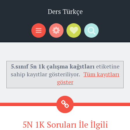
Ders Türkçe
Widgets
Social Links
Search
Menu
5.sınıf 5n 1k çalışma kağıtları
etiketine
sahip kayıtlar gösteriliyor.
Tüm kayıtları
göster
5N 1K Soruları İle İlgili