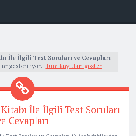
 İle İlgili Test Soruları ve Cevapları
lar gösteriliyor.
Tüm kayıtları göster
tabı İle İlgili Test Soruları
ve Cevapları
ili Test Soruları ve Cevapları 1) Aşağıdakilerden