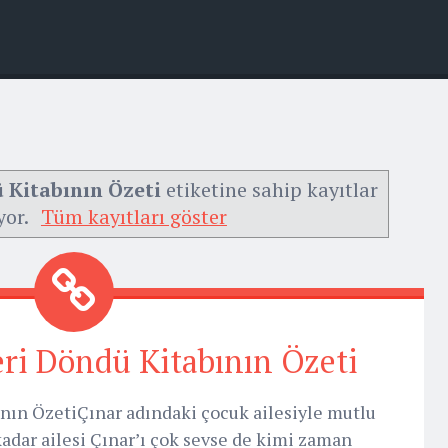
Kitabının Özeti
etiketine sahip kayıtlar
yor.
Tüm kayıtları göster
i Döndü Kitabının Özeti
ın ÖzetiÇınar adındaki çocuk ailesiyle mutlu
kadar ailesi Çınar’ı çok sevse de kimi zaman