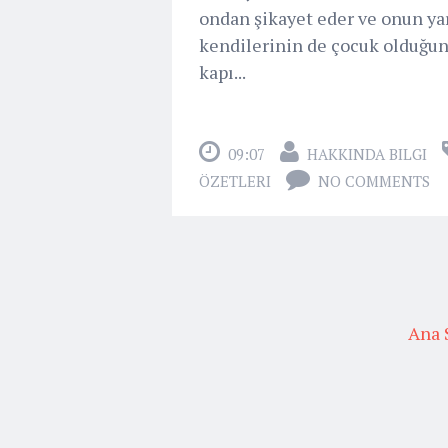
ondan şikayet eder ve onun yar
kendilerinin de çocuk olduğun
kapı...
09:07
HAKKINDA BILGI
ÖZETLERI
NO COMMENTS
Ana 