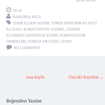
READ MORE
03:56
HAKKINDA BILGI
EDEBI ELDEN GIDENE. YUNUS EMRE’NIN BU SÖZÜ
İLE İLGILI KOMPOZISYON YAZINIZ.
,
EDEBIM
ELVERMEZ EDEPSIZLIK EDENE
,
KOMPOZISYON
ÖRNEKLERI
,
SUSMAK EN GÜZEL CEVAP
NO COMMENTS
Ana Sayfa
Önceki Kayıtlar →
Beğenilen Yazılar