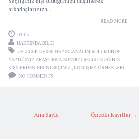
Seçtiğiniz kişi olduğunuzu düşünerek
arkadaşlarınıza...
READ MORE
03:05
HAKKINDA BILGI
GELECEK DERSE HAZIRLANALIM BÖLÜMÜNDE
YAPTIĞINIZ ARAŞTIRMA SONUCU BELIRLEDIĞINIZ
KIŞILERDEN BIRINI SEÇINIZ.
,
KONUŞMA ÖRNEKLERI
NO COMMENTS
Ana Sayfa
Önceki Kayıtlar →