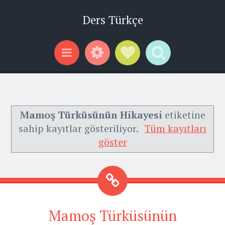
Ders Türkçe
Widgets
Social Links
Search
Menu
Mamoş Türküsünün Hikayesi
etiketine
sahip kayıtlar gösteriliyor.
Tüm kayıtları
göster
Mamoş Türküsünün