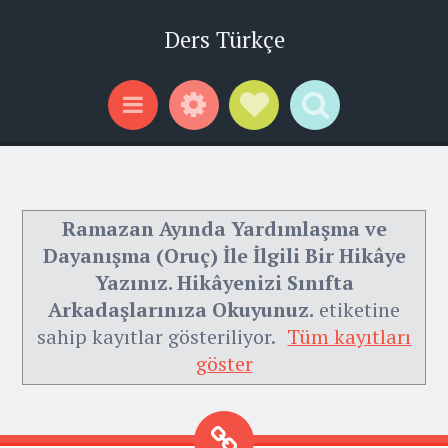
Ders Türkçe
Widgets
Social Links
Search
Menu
Ramazan Ayında Yardımlaşma ve
Dayanışma (Oruç) İle İlgili Bir Hikâye
Yazınız. Hikâyenizi Sınıfta
Arkadaşlarınıza Okuyunuz.
etiketine
sahip kayıtlar gösteriliyor.
Tüm kayıtları
göster