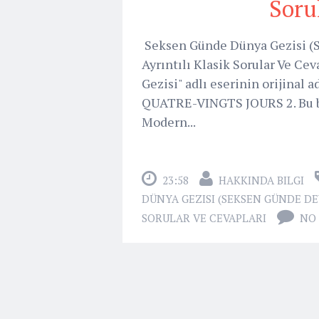
Soru
Seksen Günde Dünya Gezisi (Se
Ayrıntılı Klasik Sorular Ve Ce
Gezisi" adlı eserinin orijina
QUATRE-VINGTS JOURS 2. Bu bas
Modern...
23:58
HAKKINDA BILGI
DÜNYA GEZISI (SEKSEN GÜNDE DEVR
SORULAR VE CEVAPLARI
NO