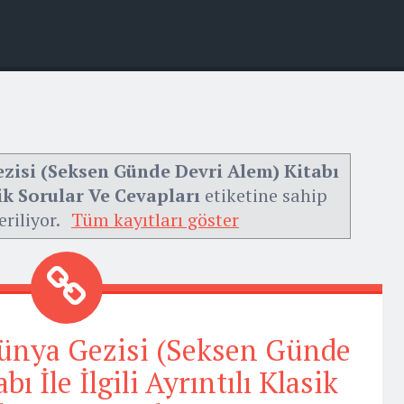
zisi (Seksen Günde Devri Alem) Kitabı
asik Sorular Ve Cevapları
etiketine sahip
eriliyor.
Tüm kayıtları göster
ünya Gezisi (Seksen Günde
ı İle İlgili Ayrıntılı Klasik