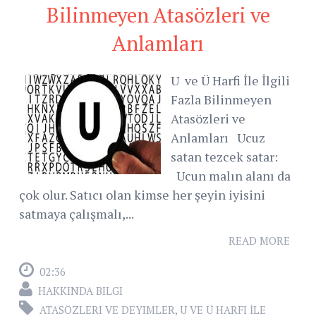
Bilinmeyen Atasözleri ve
Anlamları
U ve Ü Harfi İle İlgili
Fazla Bilinmeyen
Atasözleri ve
Anlamları Ucuz
satan tezcek satar:
Ucun malın alanı da
çok olur. Satıcı olan kimse her şeyin iyisini
satmaya çalışmalı,...
READ MORE
02:36
HAKKINDA BILGI
ATASÖZLERI VE DEYIMLER
,
U VE Ü HARFI İLE