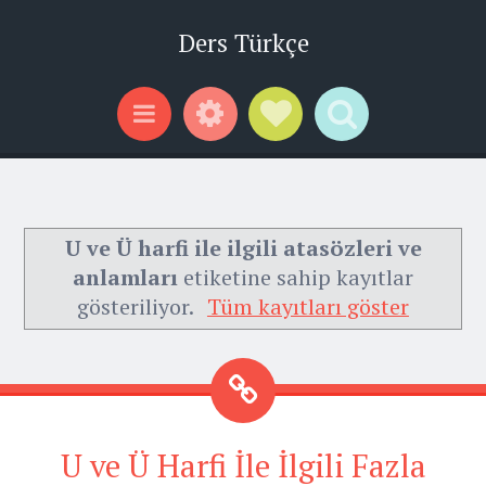
Ders Türkçe
Widgets
Social Links
Search
Menu
U ve Ü harfi ile ilgili atasözleri ve
anlamları
etiketine sahip kayıtlar
gösteriliyor.
Tüm kayıtları göster
U ve Ü Harfi İle İlgili Fazla