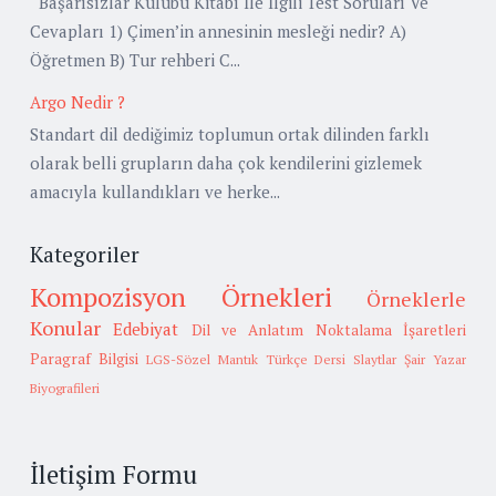
Başarısızlar Kulübü Kitabı İle İlgili Test Soruları Ve
Cevapları 1) Çimen’in annesinin mesleği nedir? A)
Öğretmen B) Tur rehberi C...
Argo Nedir ?
Standart dil dediğimiz toplumun ortak dilinden farklı
olarak belli grupların daha çok kendilerini gizlemek
amacıyla kullandıkları ve herke...
Kategoriler
Kompozisyon Örnekleri
Örneklerle
Konular
Edebiyat
Dil ve Anlatım
Noktalama İşaretleri
Paragraf Bilgisi
LGS-Sözel Mantık
Türkçe Dersi Slaytlar
Şair Yazar
Biyografileri
İletişim Formu