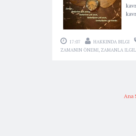
kavr
kavr
17:07
HAKKINDA BILGI
ZAMANIN ÖNEMI
,
ZAMANLA ILGIL
Ana 