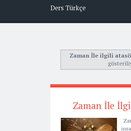
Ders Türkçe
Zaman İle ilgili atas
gösterili
Zaman İle İlgi
Zam
ins