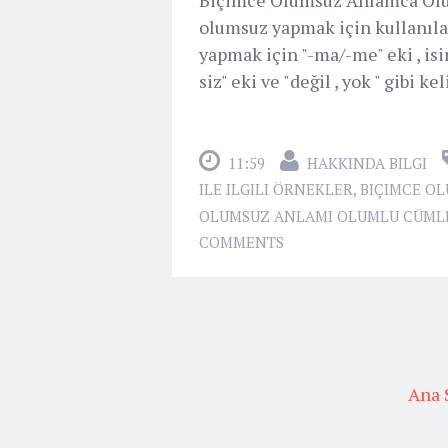
olumsuz yapmak için kullanılan
yapmak için "-ma/-me" eki , is
siz" eki ve "değil , yok " gibi k
11:59
HAKKINDA BILGI
ILE ILGILI ÖRNEKLER
,
BIÇIMCE O
OLUMSUZ ANLAMI OLUMLU CÜMLEL
COMMENTS
Ana 