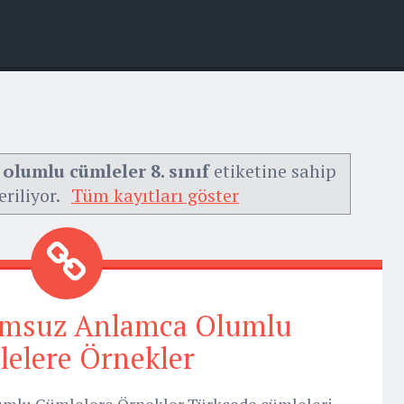
olumlu cümleler 8. sınıf
etiketine sahip
eriliyor.
Tüm kayıtları göster
umsuz Anlamca Olumlu
elere Örnekler
mlu Cümlelere Örnekler Türkçede cümleleri