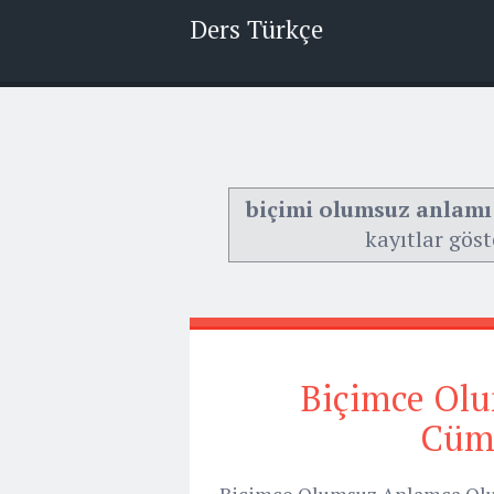
Ders Türkçe
biçimi olumsuz anlamı 
kayıtlar göst
Biçimce Ol
Cüml
Biçimce Olumsuz Anlamca Olu