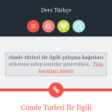
Ders Türkçe
Widgets
Social Links
Search
Menu
cümle türleri ile ilgili çalışma kağıtları
etiketine sahip kayıtlar gösteriliyor.
Tüm
kayıtları göster
Cümle Türleri İle İlgili