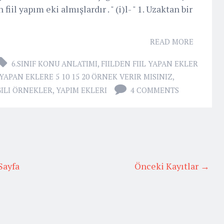
 fiil yapım eki almışlardır . " (i)l- " 1. Uzaktan bir
READ MORE
6.SINIF KONU ANLATIMI
,
FIILDEN FIIL YAPAN EKLER
 YAPAN EKLERE 5 10 15 20 ÖRNEK VERIR MISINIZ
,
LGILI ÖRNEKLER
,
YAPIM EKLERI
4 COMMENTS
Sayfa
Önceki Kayıtlar →