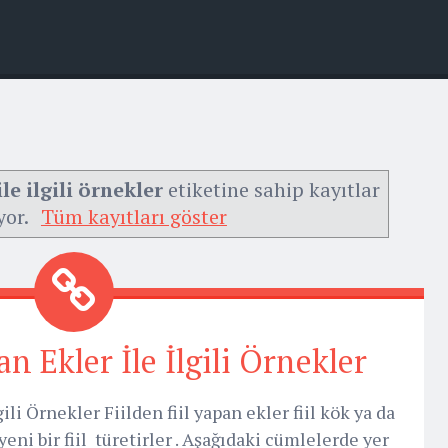
ile ilgili örnekler
etiketine sahip kayıtlar
yor.
Tüm kayıtları göster
an Ekler İle İlgili Örnekler
ili Örnekler Fiilden fiil yapan ekler fiil kök ya da
ni bir fiil türetirler . Aşağıdaki cümlelerde yer