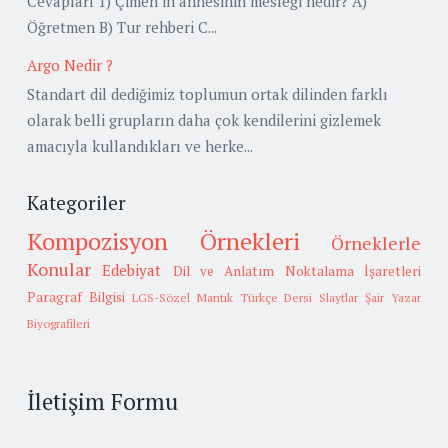
Cevapları 1) Çimen’in annesinin mesleği nedir? A)
Öğretmen B) Tur rehberi C...
Argo Nedir ?
Standart dil dediğimiz toplumun ortak dilinden farklı
olarak belli grupların daha çok kendilerini gizlemek
amacıyla kullandıkları ve herke...
Kategoriler
Kompozisyon Örnekleri
Örneklerle
Konular
Edebiyat
Dil ve Anlatım
Noktalama İşaretleri
Paragraf Bilgisi
LGS-Sözel Mantık
Türkçe Dersi Slaytlar
Şair Yazar
Biyografileri
İletişim Formu