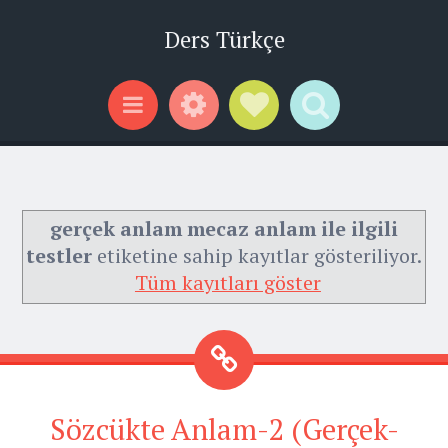
Ders Türkçe
Widgets
Social Links
Search
Menu
gerçek anlam mecaz anlam ile ilgili
testler
etiketine sahip kayıtlar gösteriliyor.
Tüm kayıtları göster
Sözcükte Anlam-2 (Gerçek-