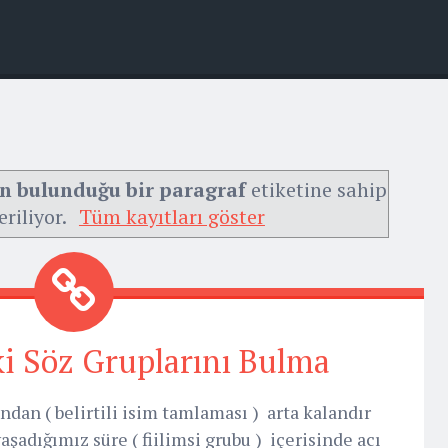
ın bulunduğu bir paragraf
etiketine sahip
eriliyor.
Tüm kayıtları göster
i Söz Gruplarını Bulma
an ( belirtili isim tamlaması ) arta kalandır
aşadığımız süre ( fiilimsi grubu ) içerisinde acı