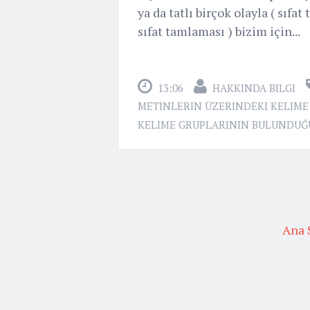
ya da tatlı birçok olayla ( sıfat
sıfat tamlaması ) bizim için...
13:06
HAKKINDA BILGI
METINLERIN ÜZERINDEKI KELIME
KELIME GRUPLARININ BULUNDUĞU
Ana 