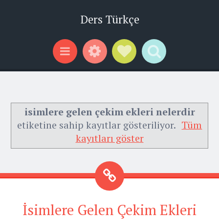
Ders Türkçe
Widgets
Social Links
Search
Menu
isimlere gelen çekim ekleri nelerdir
etiketine sahip kayıtlar gösteriliyor.
Tüm
kayıtları göster
İsimlere Gelen Çekim Ekleri