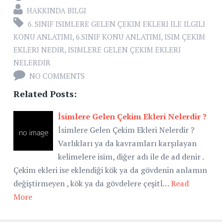
HAKKINDA BILGI
6. SINIF ISIMLERE GELEN ÇEKIM EKLERI ILE ILGILI
KONU ANLATIMI
,
6.SINIF KONU ANLATIMI
,
ISIM ÇEKIM
EKLERI NEDIR
,
ISIMLERE GELEN ÇEKIM EKLERI
NELERDIR
NO COMMENTS
Related Posts:
İsimlere Gelen Çekim Ekleri Nelerdir ?
İsimlere Gelen Çekim Ekleri Nelerdir ?
Varlıkları ya da kavramları karşılayan
kelimelere isim, diğer adı ile de ad denir .
Çekim ekleri ise eklendiği kök ya da gövdenin anlamın
değiştirmeyen , kök ya da gövdelere çeşitl…
Read
More