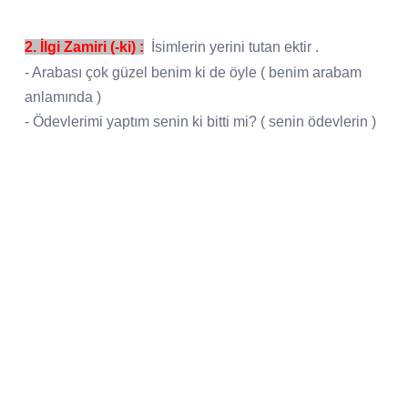
2. İlgi Zamiri (-ki) :
İsimlerin yerini tutan ektir .
- Arabası çok güzel benim ki de öyle ( benim arabam
anlamında )
- Ödevlerimi yaptım senin ki bitti mi? ( senin ödevlerin )