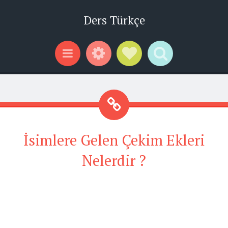
Ders Türkçe
Widgets
Social Links
Search
Menu
İsimlere Gelen Çekim Ekleri
Nelerdir ?