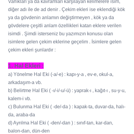
Varlıkları ya da kavramları karşılayan kelimelere isim,
diğer adı ile de ad denir . Çekim ekleri ise eklendiği kök
ya da gövdenin anlamın değiştirmeyen , kök ya da
gövdelere çeşitli anlam özellikleri katan eklere verilen
isimdi . Şimdi isterseniz bu yazımızın konusu olan
isimlere gelen çekim eklerine geçelim . İsimlere gelen
çekim ekleri şunlardır :
1. Hal Ekleri :
a) Yönelme Hal Eki (-a/-e) : kapı-y-a , ev-e, okul-a,
arkadaşım-a vb.
b) Belirtme Hal Eki ( -ı/-i/-u/-ü) : yaprak-ı , kağıt-ı , su-y-u,
kalem-i vb.
c) Bulunma Hal Eki ( -de/-da ) : kapak-ta, duvar-da, halı-
da, araba-da
d) Ayrılma Hal Eki ( -den/-dan ) : sınıf-tan, kar-dan,
balon-dan, dün-den