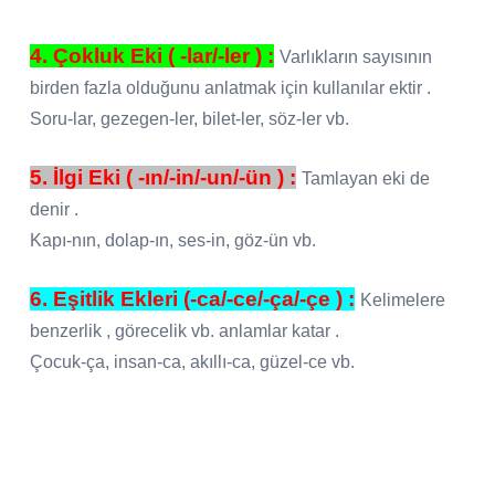
4. Çokluk Eki ( -lar/-ler ) :
Varlıkların sayısının
birden fazla olduğunu anlatmak için kullanılar ektir .
Soru-lar, gezegen-ler, bilet-ler, söz-ler vb.
5. İlgi Eki ( -ın/-in/-un/-ün ) :
Tamlayan eki de
denir .
Kapı-nın, dolap-ın, ses-in, göz-ün vb.
6. Eşitlik Ekleri (-ca/-ce/-ça/-çe ) :
Kelimelere
benzerlik , görecelik vb. anlamlar katar .
Çocuk-ça, insan-ca, akıllı-ca, güzel-ce vb.