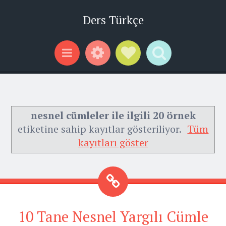
Ders Türkçe
Widgets
Social Links
Search
Menu
nesnel cümleler ile ilgili 20 örnek
etiketine sahip kayıtlar gösteriliyor.
Tüm
kayıtları göster
10 Tane Nesnel Yargılı Cümle