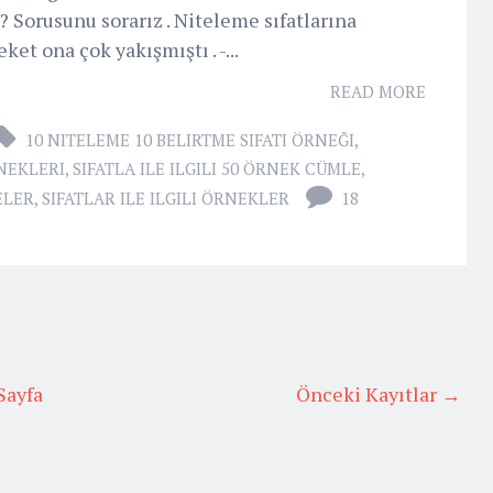
? Sorusunu sorarız . Niteleme sıfatlarına
ket ona çok yakışmıştı . -...
READ MORE
10 NITELEME 10 BELIRTME SIFATI ÖRNEĞI
,
NEKLERI
,
SIFATLA ILE ILGILI 50 ÖRNEK CÜMLE
,
ELER
,
SIFATLAR ILE ILGILI ÖRNEKLER
18
Sayfa
Önceki Kayıtlar →