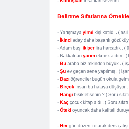
-
Konuşkan
insanları severim .
Belirtme Sıfatlarına Örnekle
- Yarışmaya
yirmi
kişi katıldı . ( asıl
-
İkinci
aday daha başarılı gözüküyor .
- Adam başı
ikişer
lira harcadık . ( ü
- Bakkaldan
yarım
ekmek aldım . ( ke
-
Bu
araba bizimkinden büyük . ( işar
-
Şu
ev geçen sene yapılmış . ( işaret
-
Bazı
öğrenciler bugün okula gelmemi
-
Birçok
insan bu hataya düşüyor . ( b
-
Hangi
bisiklet senin ? ( Soru sıfatı
-
Kaç
çocuk kitap aldı . ( Soru sıfatı 
-
Öteki
oyuncak daha kaliteli duruyor 
-
Her
gün düzenli olarak ders çalışır .