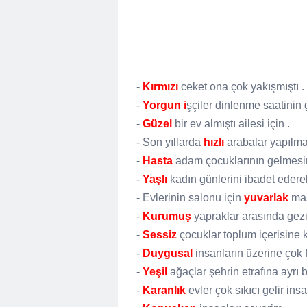
-
Kırmızı
ceket ona çok yakışmıştı .
-
Yorgun i
şçiler dinlenme saatinin 
-
Güzel
bir ev almıştı ailesi için .
- Son yıllarda
hızlı
arabalar yapılma
-
Hasta
adam çocuklarının gelmesin
-
Yaşlı
kadın günlerini ibadet edere
- Evlerinin salonu için
yuvarlak
mas
-
Kurumuş
yapraklar arasında gez
-
Sessiz
çocuklar toplum içerisine 
-
Duygusal
insanların üzerine çok 
-
Yeşil
ağaçlar şehrin etrafına ayrı bi
-
Karanlık
evler çok sıkıcı gelir insa