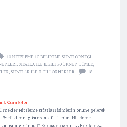
10 NITELEME 10 BELIRTME SIFATI ÖRNEĞI
,
NEKLERI
,
SIFATLA ILE ILGILI 50 ÖRNEK CÜMLE
,
ELER
,
SIFATLAR ILE ILGILI ÖRNEKLER
18
rnek Cümleler
Örnekler Niteleme sıfatları isimlerin önüne gelerek
 özelliklerini gösteren sıfatlardır . Niteleme
 için isimlere "nasıl? Sorusunu sorarız . Niteleme…