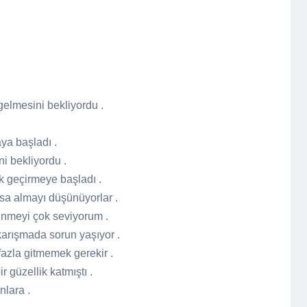
gelmesini bekliyordu .
ya başladı .
i bekliyordu .
k geçirmeye başladı .
a almayı düşünüyorlar .
inmeyi çok seviyorum .
karışmada sorun yaşıyor .
fazla gitmemek gerekir .
r güzellik katmıştı .
nlara .