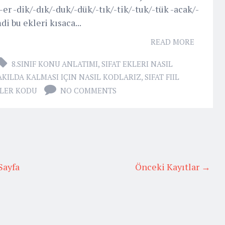
-er -dik/-dık/-duk/-dük/-tık/-tik/-tuk/-tük -acak/-
 bu ekleri kısaca...
READ MORE
8.SINIF KONU ANLATIMI
,
SIFAT EKLERI NASIL
 AKILDA KALMASI IÇIN NASIL KODLARIZ
,
SIFAT FIIL
ILLER KODU
NO COMMENTS
Sayfa
Önceki Kayıtlar →