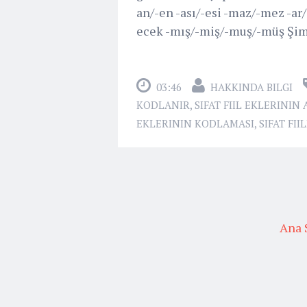
an/-en -ası/-esi -maz/-mez -ar/
ecek -mış/-miş/-muş/-müş Şimdi
03:46
HAKKINDA BILGI
KODLANIR
,
SIFAT FIIL EKLERININ
EKLERININ KODLAMASI
,
SIFAT FI
Ana 