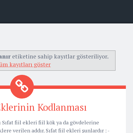
anır
etiketine sahip kayıtlar gösteriliyor.
üm kayıtları göster
 Eklerinin Kodlanması
Sıfat fiil ekleri fiil kök ya da gövdelerine
re verilen addır. Sıfat fiil ekleri şunlardır : -