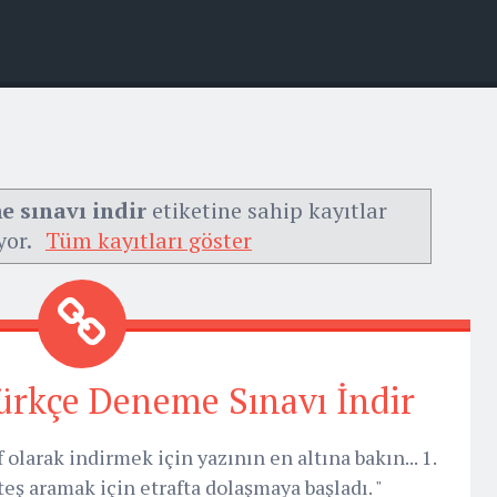
e sınavı indir
etiketine sahip kayıtlar
yor.
Tüm kayıtları göster
rkçe Deneme Sınavı İndir
 olarak indirmek için yazının en altına bakın... 1.
ateş aramak için etrafta dolaşmaya başladı. "