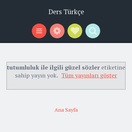
Ders Türkçe
Widgets
Social Links
Search
Menu
tutumluluk ile ilgili güzel sözler
etiketine
sahip yayın yok.
Tüm yayınları göster
Ana Sayfa