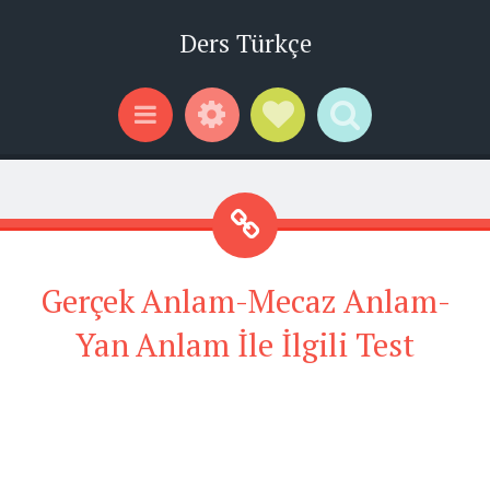
Ders Türkçe
Widgets
Social Links
Search
Menu
Gerçek Anlam-Mecaz Anlam-
Yan Anlam İle İlgili Test