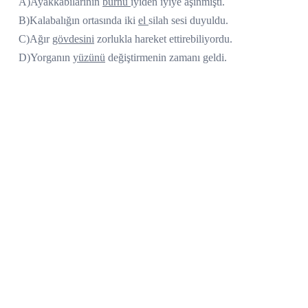
A)Ayakkabılarının
burnu
iyiden iyiye aşınmıştı.
B)Kalabalığın ortasında iki
el
silah sesi duyuldu.
C)Ağır
gövdesini
zorlukla hareket ettirebiliyordu.
D)Yorganın
yüzünü
değiştirmenin zamanı geldi.