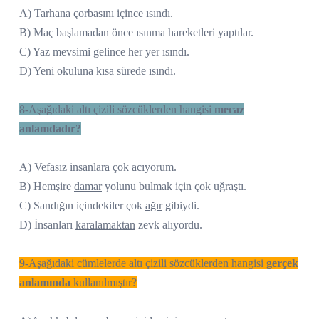
A) Tarhana çorbasını içince ısındı.
B) Maç başlamadan önce ısınma hareketleri yaptılar.
C) Yaz mevsimi gelince her yer ısındı.
D) Yeni okuluna kısa sürede ısındı.
8-Aşağıdaki altı çizili sözcüklerden hangisi
mecaz
anlamdadır?
A) Vefasız
insanlara
çok acıyorum.
B) Hemşire
damar
yolunu bulmak için çok uğraştı.
C) Sandığın içindekiler çok
ağır
gibiydi.
D) İnsanları
karalamaktan
zevk alıyordu.
9-Aşağıdaki cümlelerde altı çizili sözcüklerden hangisi
gerçek
anlamında
kullanılmıştır?