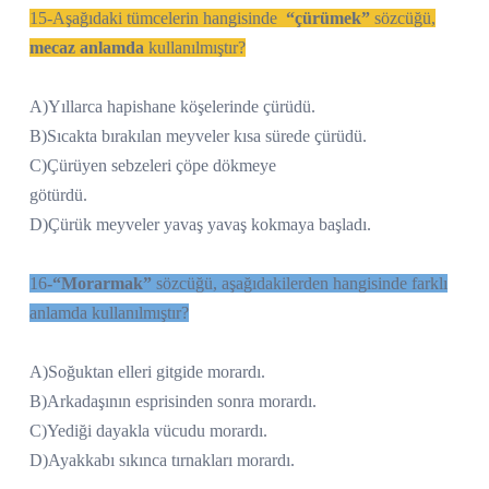
15-Aşağıdaki tümcelerin hangisinde
“çürümek”
sözcüğü,
mecaz anlamda
kullanılmıştır?
A)Yıllarca hapishane köşelerinde çürüdü.
B)Sıcakta bırakılan meyveler kısa sürede çürüdü.
C)Çürüyen sebzeleri çöpe dökmeye
götürdü.
D)Çürük meyveler yavaş yavaş kokmaya başladı.
16
-“Morarmak”
sözcüğü, aşağıdakilerden hangisinde farklı
anlamda kullanılmıştır?
A)Soğuktan elleri gitgide morardı.
B)Arkadaşının esprisinden sonra morardı.
C)Yediği dayakla vücudu morardı.
D)Ayakkabı sıkınca tırnakları morardı.