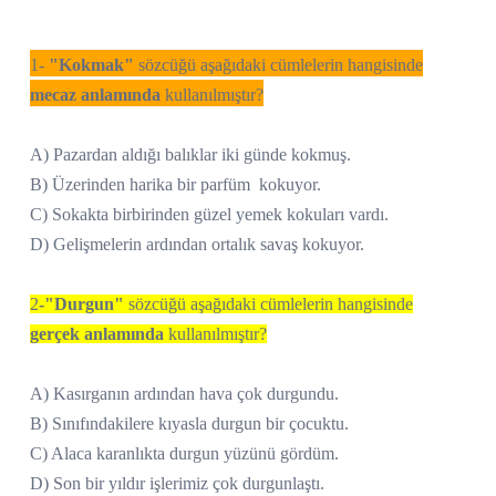
1-
"Kokmak"
sözcüğü aşağıdaki cümlelerin hangisinde
mecaz anlamında
kullanılmıştır?
A) Pazardan aldığı balıklar iki günde kokmuş.
B) Üzerinden harika bir parfüm kokuyor.
C) Sokakta birbirinden güzel yemek kokuları vardı.
D) Gelişmelerin ardından ortalık savaş kokuyor.
2
-"Durgun"
sözcüğü aşağıdaki cümlelerin hangisinde
gerçek anlamında
kullanılmıştır?
A) Kasırganın ardından hava çok durgundu.
B) Sınıfındakilere kıyasla durgun bir çocuktu.
C) Alaca karanlıkta durgun yüzünü gördüm.
D) Son bir yıldır işlerimiz çok durgunlaştı.