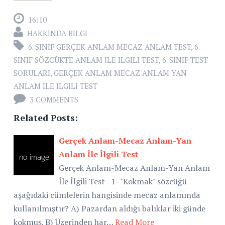
16:10
HAKKINDA BILGI
6. SINIF GERÇEK ANLAM MECAZ ANLAM TEST
,
6.
SINIF SÖZCÜKTE ANLAM ILE ILGILI TEST
,
6. SINIF TEST
SORULARI
,
GERÇEK ANLAM MECAZ ANLAM YAN
ANLAM ILE ILGILI TEST
3 COMMENTS
Related Posts:
Gerçek Anlam-Mecaz Anlam-Yan
Anlam İle İlgili Test
Gerçek Anlam-Mecaz Anlam-Yan Anlam
İle İlgili Test 1- "Kokmak" sözcüğü
aşağıdaki cümlelerin hangisinde mecaz anlamında
kullanılmıştır? A) Pazardan aldığı balıklar iki günde
kokmuş. B) Üzerinden har…
Read More