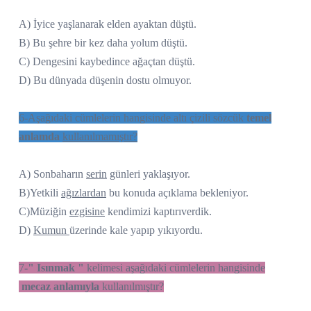
A) İyice yaşlanarak elden ayaktan düştü.
B) Bu şehre bir kez daha yolum düştü.
C) Dengesini kaybedince ağaçtan düştü.
D) Bu dünyada düşenin dostu olmuyor.
6-Aşağıdaki cümlelerin hangisinde altı çizili sözcük
temel
anlamda
kullanılmamıştır?
A) Sonbaharın
serin
günleri yaklaşıyor.
B)Yetkili
ağızlardan
bu konuda açıklama bekleniyor.
C)Müziğin
ezgisine
kendimizi kaptırıverdik.
D)
Kumun
üzerinde kale yapıp yıkıyordu.
7
-" Isınmak "
kelimesi aşağıdaki cümlelerin hangisinde
mecaz anlamıyla
kullanılmıştır?