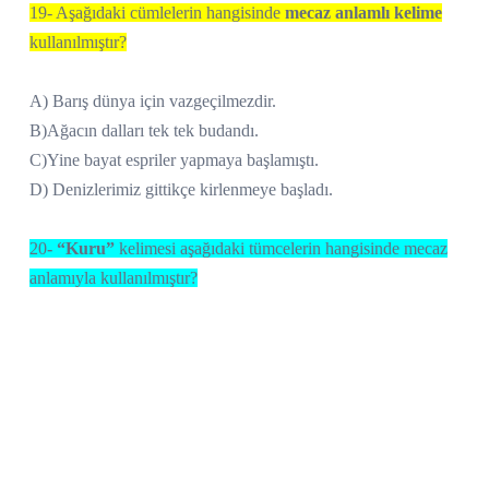
19- Aşağıdaki cümlelerin hangisinde
mecaz anlamlı kelime
kullanılmıştır?
A) Barış dünya için vazgeçilmezdir.
B)Ağacın dalları tek tek budandı.
C)Yine bayat espriler yapmaya başlamıştı.
D) Denizlerimiz gittikçe kirlenmeye başladı.
20
-
“Kuru”
kelimesi aşağıdaki tümcelerin hangisinde mecaz
anlamıyla kullanılmıştır?