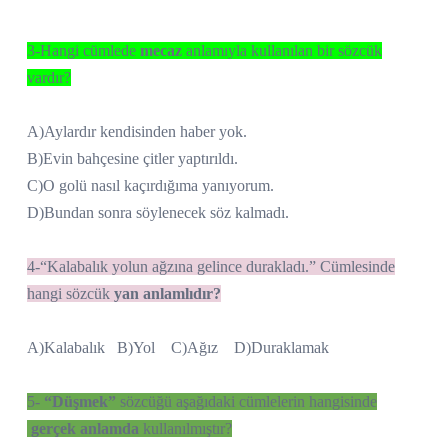
3-Hangi cümlede
mecaz
anlamıyla kullanılan bir sözcük
vardır?
A)Aylardır kendisinden haber yok.
B)Evin bahçesine çitler yaptırıldı.
C)O golü nasıl kaçırdığıma yanıyorum.
D)Bundan sonra söylenecek söz kalmadı.
4-“Kalabalık yolun ağzına gelince durakladı.” Cümlesinde
hangi sözcük
yan
anlamlıdır?
A)Kalabalık B)Yol C)Ağız D)Duraklamak
5-
“Düşmek”
sözcüğü aşağıdaki cümlelerin hangisinde
gerçek anlamda
kullanılmıştır?