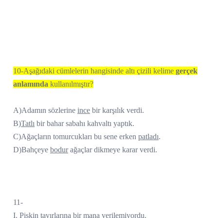
10-Aşağıdaki cümlelerin hangisinde altı çizili kelime
gerçek
anlamında
kullanılmıştır?
A)Adamın sözlerine
ince
bir karşılık verdi.
B)
Tatlı
bir bahar sabahı kahvaltı yaptık.
C)Ağaçların tomurcukları bu sene erken
patladı
.
D)Bahçeye
bodur
ağaçlar dikmeye karar verdi.
11-
I.
Pişkin
tavırlarına bir mana verilemiyordu.