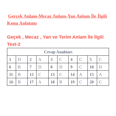
Gerçek Anlam-Mecaz Anlam-Yan Anlam İle İlgili
Konu Anlatımı
Geçek , Mecaz , Yan ve Terim Anlam İle İlgili
Test-2
Cevap Anahtarı
1
D
2
A
3
C
4
C
5
C
6
B
7
D
8
D
9
C
10
D
11
B
12
C
13
C
14
A
15
A
16
B
17
A
18
B
19
C
20
C