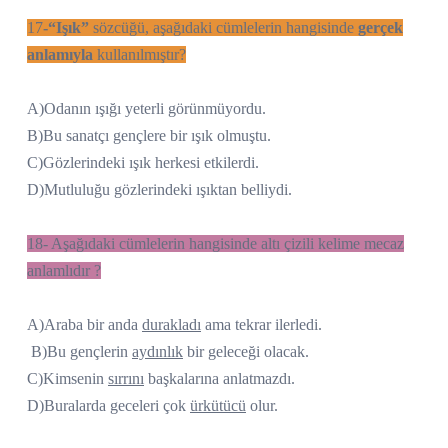
17
-“Işık”
sözcüğü, aşağıdaki cümlelerin hangisinde
gerçek
anlamıyla
kullanılmıştır?
A)Odanın ışığı yeterli görünmüyordu.
B)Bu sanatçı gençlere bir ışık olmuştu.
C)Gözlerindeki ışık herkesi etkilerdi.
D)Mutluluğu gözlerindeki ışıktan belliydi.
18- Aşağıdaki cümlelerin hangisinde altı çizili kelime mecaz
anlamlıdır ?
A)Araba bir anda
durakladı
ama tekrar ilerledi.
B)Bu gençlerin
aydınlık
bir geleceği olacak.
C)Kimsenin
sırrını
başkalarına anlatmazdı.
D)Buralarda geceleri çok
ürkütücü
olur.