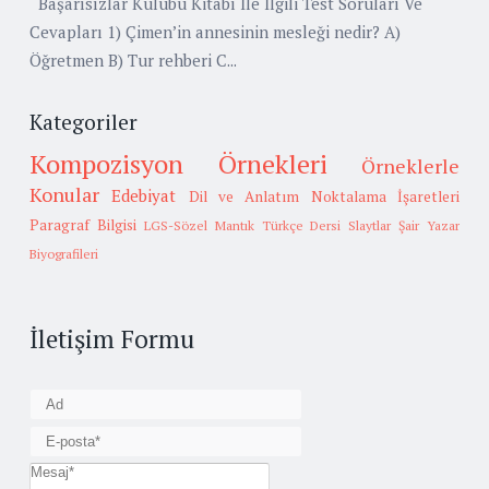
Başarısızlar Kulübü Kitabı İle İlgili Test Soruları Ve
Cevapları 1) Çimen’in annesinin mesleği nedir? A)
Öğretmen B) Tur rehberi C...
Kategoriler
Kompozisyon Örnekleri
Örneklerle
Konular
Edebiyat
Dil ve Anlatım
Noktalama İşaretleri
Paragraf Bilgisi
LGS-Sözel Mantık
Türkçe Dersi Slaytlar
Şair Yazar
Biyografileri
İletişim Formu