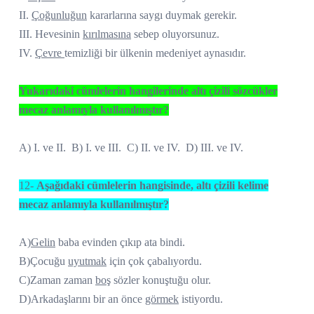
II.
Çoğunluğun
kararlarına saygı duymak gerekir.
III. Hevesinin
kırılmasına
sebep oluyorsunuz.
IV.
Çevre
temizliği bir ülkenin medeniyet aynasıdır.
Yukarıdaki cümlelerin hangilerinde altı çizili sözcükler
mecaz anlamıyla kullanılmıştır?
A) I. ve II. B) I. ve III. C) II. ve IV. D) III. ve IV.
12-
Aşağıdaki cümlelerin hangisinde, altı çizili kelime
mecaz anlamıyla kullanılmıştır?
A)
Gelin
baba evinden çıkıp ata bindi.
B)Çocuğu
uyutmak
için çok çabalıyordu.
C)Zaman zaman
boş
sözler konuştuğu olur.
D)Arkadaşlarını bir an önce
görmek
istiyordu.