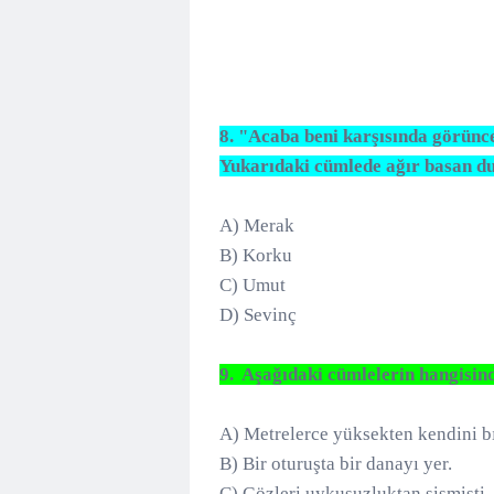
8. "Acaba beni karşısında görünc
Yukarıdaki cümlede ağır basan du
A) Merak
B) Korku
C) Umut
D) Sevinç
9. Aşağıdaki cümlelerin hangisinde
A) Metrelerce yüksekten kendini bı
B) Bir oturuşta bir danayı yer.
C) Gözleri uykusuzluktan şişmişti.