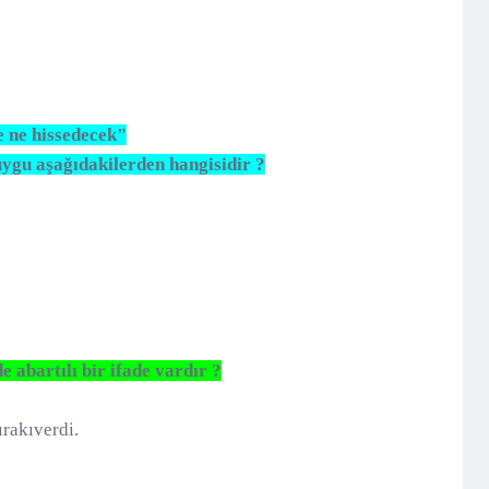
e ne hissedecek"
ygu aşağıdakilerden hangisidir ?
 abartılı bir ifade vardır ?
rakıverdi.