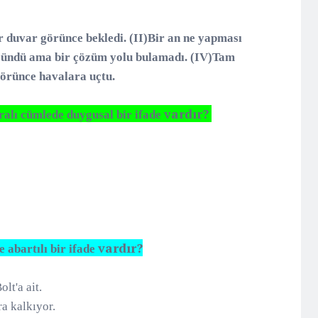
 duvar görünce bekledi. (II)Bir an ne yapması
üşündü ama bir çözüm yolu bulamadı. (IV)Tam
örünce havalara uçtu.
vardır?
alı cümlede duygusal bir ifade
vardır?
 abartılı bir ifade
lt'a ait.
ra kalkıyor.