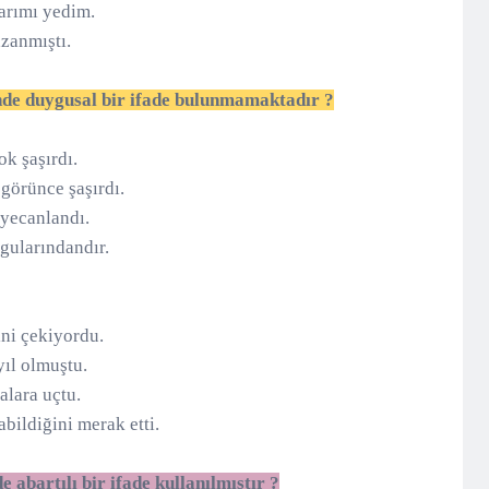
larımı yedim.
azanmıştı.
nde duygusal bir ifade bulunmamaktadır ?
k şaşırdı.
 görünce şaşırdı.
eyecanlandı.
ygularındandır.
ni çekiyordu.
ıl olmuştu.
alara uçtu.
abildiğini merak etti.
abartılı bir ifade kullanılmıştır ?