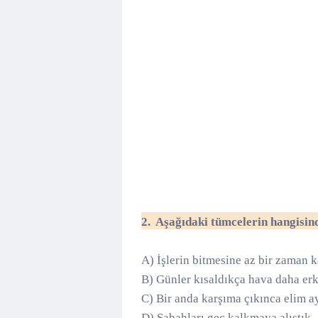
2.
Aşağıdaki
tümcelerin
hangisin
A) İşlerin bitmesine az bir zaman k
B) Günler kısaldıkça hava daha erk
C) Bir anda karşıma çıkınca elim ay
D) Sabahları geç kalkmaya alıştık.