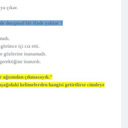
aya çıkar.
de duygusal bir ifade yoktur ?
madı.
örünce içi cız etti.
ce gözlerine inanamadı.
erektiğine inanırdı.
 sözler ağzımdan çıkmasaydı."
şağıdaki kelimelerden hangisi getirilirse cümleye