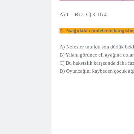
A) 1 B) 2 C) 3 D) 4
7. Aşağıdaki cümlelerin hangisind
A) Nefesler tutuldu son düdük bekl
B) Yılanı görünce eli ayağına dolan
C) Bu haksızlık karşısında daha f
D) Oyuncağını kaybeden çocuk a