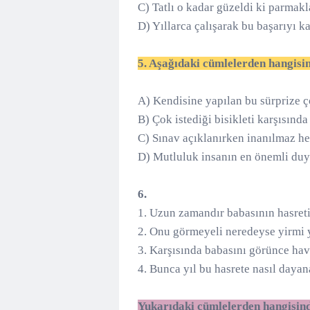
C) Tatlı o kadar güzeldi ki parmak
D) Yıllarca çalışarak bu başarıyı k
5. Aşağıdaki cümlelerden hangisi
A) Kendisine yapılan bu sürprize ço
B) Çok istediği bisikleti karşısında
C) Sınav açıklanırken inanılmaz h
D) Mutluluk insanın en önemli du
6.
1. Uzun zamandır babasının hasreti
2. Onu görmeyeli neredeyse yirmi y
3. Karşısında babasını görünce hav
4. Bunca yıl bu hasrete nasıl dayan
Yukarıdaki cümlelerden hangisinde 