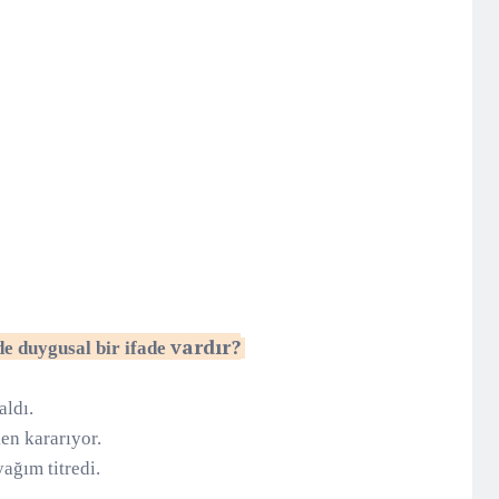
vardır?
de duygusal bir ifade
aldı.
en kararıyor.
ağım titredi.