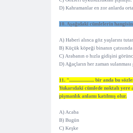
D) Kahramanlar en zor anlarda ort
10. Aşağıdaki cümlelerin hangisin
A) Haberi alınca göz yaşlarını tuta
B) Küçük köpeği binanın çatısında g
C) Arabanın o hızla gidişini görün
D) Ağaçların her zaman sulanması g
11. "..................... bir anda bu
Yukarıdaki cümlede noktalı yere a
pişmanlık anlamı katılmış olur.
A) Acaba
B) Bugün
C) Keşke