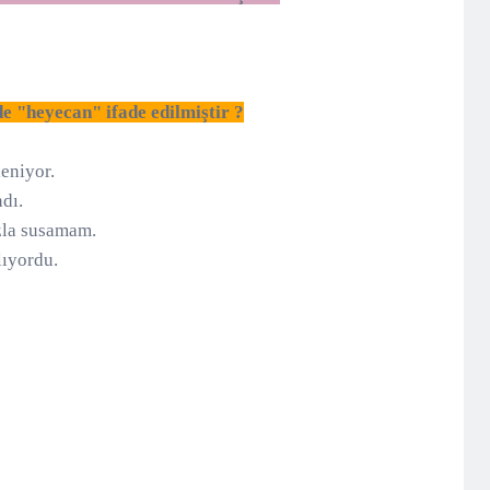
e "heyecan" ifade edilmiştir ?
eniyor.
dı.
azla susamam.
ğlıyordu.