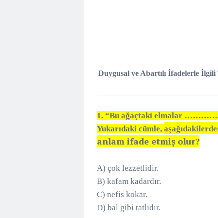
Duygusal ve Abartılı İfadelerle İlgili
1.
“Bu ağaçtaki elmalar 
Yukarıdaki cümle,
aşağıdakilerde
anlam ifade etmiş olur?
A) çok lezzetlidir.
B) kafam kadardır.
C) nefis kokar.
D) bal gibi tatlıdır.