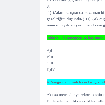
3.
“(I)Adam karşısında kocaman bir
gerektiğini düşündü. (III) Çok d
umudunu yitirmişken merdiveni g
Yukarıdaki paragrafta,
kaç
numar
A)I
B)II
C)III
D)IV
4.
Aşağıdaki
cümlelerin
hangisinde
A) 100 metre dünya rekoru Usain Bo
B) Havalar ısındıkça kışlıklar rafla