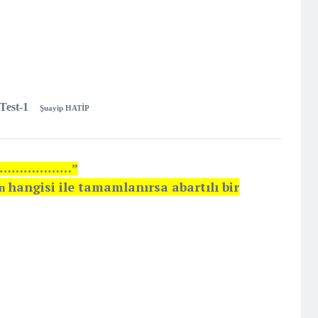
 Test-1
Şuayip HATİP
…………………………”
hangisi
ile tamamlanırsa abartılı bir
n