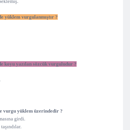
beklemiş.
de yüklem vurgulanmıştır ?
.
de koyu yazılan sözcük vurguludur ?
.
de vurgu yüklem üzerindedir ?
şamasına girdi.
taşındılar.