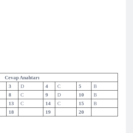
Cevap Anahtarı
3
D
4
C
5
B
8
C
9
D
10
B
13
C
14
C
15
B
18
19
20