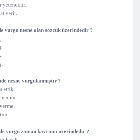
ir yetenektir.
at verir.
de vurgu nesne olan sözcük üzerindedir ?
ş.
ş.
.
ş.
nde nesne vurgulanmıştır ?
 ettik.
lemedim.
 verme.
tım.
nde vurgu zaman kavramı üzerindedir ?
 gidecek.