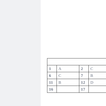
1
A
2
C
6
C
7
B
11
B
12
D
16
17