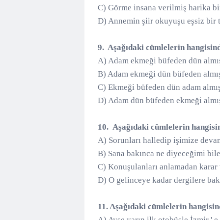
C) Görme insana verilmiş harika b
D) Annemin şiir okuyuşu eşsiz bir t
9. Aşağıdaki cümlelerin hangisin
A) Adam ekmeği büfeden dün almı
B) Adam ekmeği dün büfeden almı
C) Ekmeği büfeden dün adam almış
D) Adam dün büfeden ekmeği almı
10. Aşağıdaki cümlelerin hangisi
A) Sorunları halledip işimize devam
B) Sana bakınca ne diyeceğimi bi
C) Konuşulanları anlamadan karar
D) O gelinceye kadar dergilere bak
11. Aşağıdaki cümlelerin hangisi
A) Ayşe yarın ilk otobüsle İzmir ' e