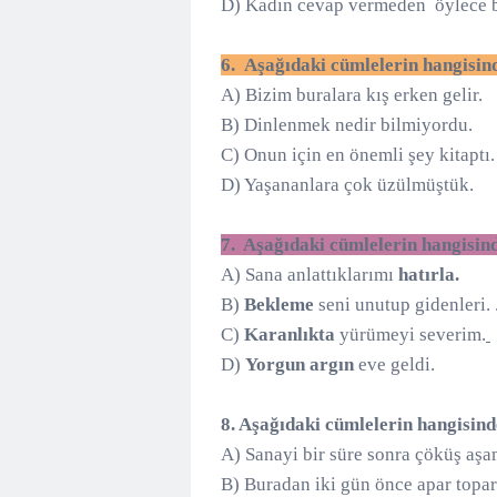
D) Kadın cevap vermeden öylece 
6.
Aşağıdaki cümlelerin hangisin
A) Bizim buralara kış erken gelir.
B) Dinlenmek nedir bilmiyordu.
C) Onun için en önemli şey kitaptı
D) Yaşananlara çok üzülmüştük.
7. Aşağıdaki cümlelerin hangisin
A) Sana anlattıklarımı
hatırla.
B)
Bekleme
seni unutup gidenleri. 
C)
Karanlıkta
yürümeyi severim.
D)
Yorgun argın
eve geldi.
8. Aşağıdaki cümlelerin hangisin
A) Sanayi bir süre sonra çöküş a
B) Buradan iki gün önce apar topar 