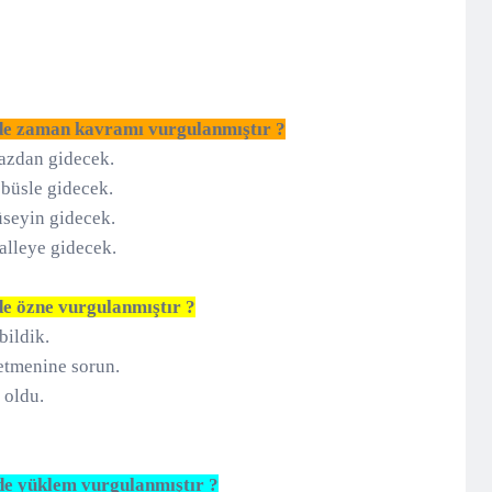
nde zaman kavramı vurgulanmıştır ?
azdan gidecek.
büsle gidecek.
seyin gidecek.
halleye gidecek.
de özne vurgulanmıştır ?
abildik.
retmenine sorun.
 oldu.
de yüklem vurgulanmıştır ?