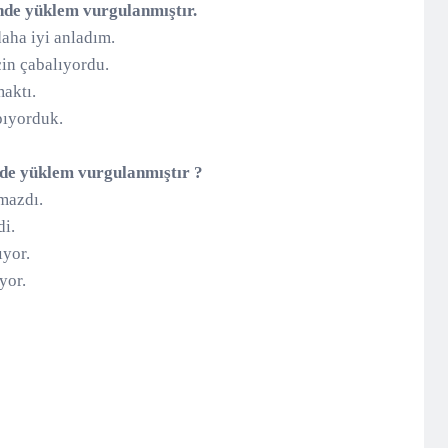
nde yüklem vurgulanmıştır.
aha iyi anladım.
çin çabalıyordu.
maktı.
apıyorduk.
nde yüklem vurgulanmıştır ?
mazdı.
di.
lıyor.
yor.