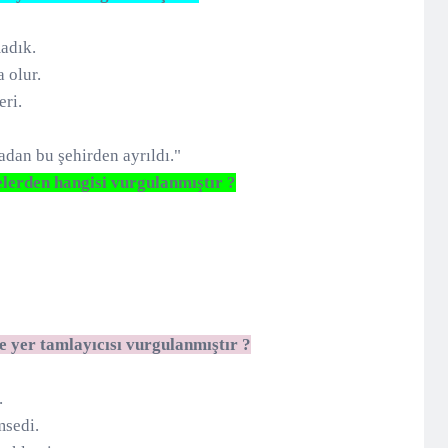
adık.
 olur.
eri.
adan bu şehirden ayrıldı."
lerden hangisi vurgulanmıştır ?
e yer tamlayıcısı vurgulanmıştır ?
.
msedi.