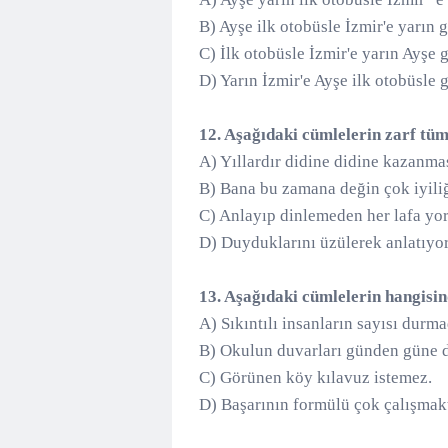
B) Ayşe ilk otobüsle İzmir'e yarın 
C) İlk otobüsle İzmir'e yarın Ayşe 
D) Yarın İzmir'e Ayşe ilk otobüsle 
12. Aşağıdaki cümlelerin zarf tüm
A) Yıllardır didine didine kazanmas
B) Bana bu zamana değin çok iyili
C) Anlayıp dinlemeden her lafa 
D) Duyduklarını üzülerek anlatıy
13. Aşağıdaki cümlelerin hangisi
A) Sıkıntılı insanların sayısı durma
B) Okulun duvarları günden güne 
C) Görünen köy kılavuz istemez.
D) Başarının formülü
çok çalışmak