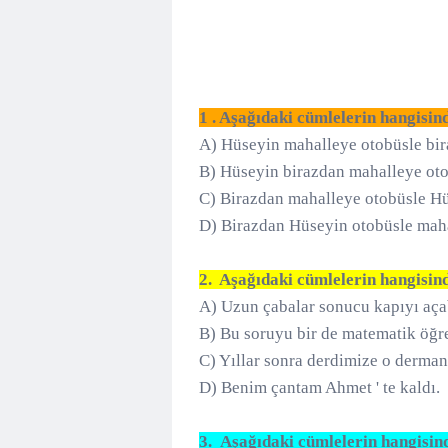
1 . Aşağıdaki cümlelerin hangisi
A) Hüseyin mahalleye otobüsle bir
B) Hüseyin birazdan mahalleye oto
C) Birazdan mahalleye otobüsle Hü
D) Birazdan Hüseyin otobüsle ma
2. Aşağıdaki cümlelerin hangisin
A) Uzun çabalar sonucu kapıyı aç
B) Bu soruyu bir de matematik öğ
C) Yıllar sonra derdimize o derman
D) Benim çantam Ahmet ' te kaldı.
3. Aşağıdaki cümlelerin hangisin