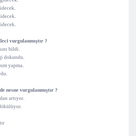
gidecek.
gidecek.
gidecek.
leci vurgulanmıştır ?
ını bildi.
ği dokundu.
yorum yapma.
ordu.
nde nesne vurgulanmıştır ?
dan artıyor.
dökülüyor.
tır