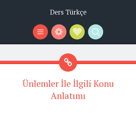
Ders Türkçe
Widgets
Social Links
Search
Menu
Ünlemler İle İlgili Konu
Anlatımı