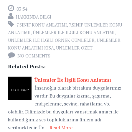
03:54
HAKKINDA BILGI
7.SINIF KONU ANLATIMI
,
7.SINIF ÜNLEMLER KONU
ANLATIMII
,
ÜNLEMLER ILE ILGILI KONU ANLATIMI
,
ÜNLEMLER ILE ILGILI ÖRNEK CÜMLELER
,
ÜNLEMLER
KONU ANLATIMI KISA
,
ÜNLEMLER ÖZET
NO COMMENTS
Related Posts:
Ünlemler İle İlgili Konu Anlatımı
İnsanoğlu olarak birtakım duygularımız
vardır. Bu duygular kızma, şaşırma,
endişelenme, sevinç, rahatlama vb.
olabilir. Dilimizde bu duyguları yansıtmak amacı ile
kullandığımız ses topluluklarına ünlem adı
verilmektedir. Ün…
Read More