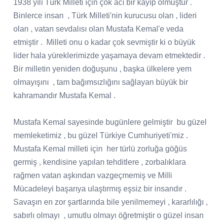
1938 yılı Türk Milleti için çok acı bir kayıp olmuştur .
Binlerce insan , Türk Milleti'nin kurucusu olan , lideri
olan , vatan sevdalısı olan Mustafa Kemal'e veda
etmiştir . Milleti onu o kadar çok sevmiştir ki o büyük
lider hala yüreklerimizde yaşamaya devam etmektedir .
Bir milletin yeniden doğuşunu , başka ülkelere yem
olmayışını , tam bağımsızlığını sağlayan büyük bir
kahramandır Mustafa Kemal .
Mustafa Kemal sayesinde bugünlere gelmiştir bu güzel
memleketimiz , bu güzel Türkiye Cumhuriyeti'miz .
Mustafa Kemal milleti için her türlü zorluğa göğüs
germiş , kendisine yapılan tehditlere , zorbalıklara
rağmen vatan aşkından vazgeçmemiş ve Milli
Mücadeleyi başarıya ulaştırmış eşsiz bir insandır .
Savaşın en zor şartlarında bile yenilmemeyi , kararlılığı ,
sabırlı olmayı , umutlu olmayı öğretmiştir o güzel insan