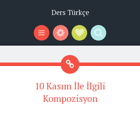
Ders Türkçe
Widgets
Social Links
Search
Menu
10 Kasım İle İlgili
Kompozisyon