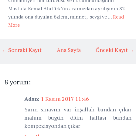
Cumhuriyeti’nin kurucusu ve ilk cumhurbaşkanı
Mustafa Kemal Atatürk’ün aramızdan ayrılışının 82.
yılında ona duyulan özlem, minnet, sevgi ve …
Read
More
← Sonraki Kayıt
Ana Sayfa
Önceki Kayıt →
8 yorum:
Adsız
1 Kasım 2017 11:46
Yarın sınavım var inşallah bundan çıkar
malum bugün ölüm haftası bundan
kompozisyondan çıkar