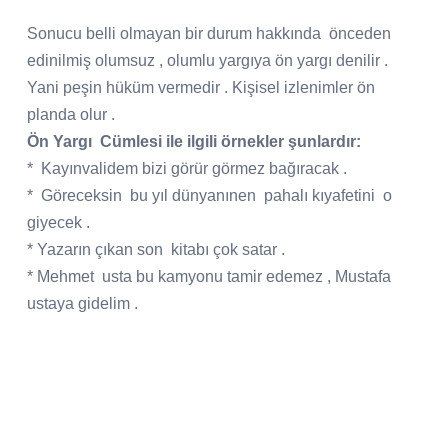
Sonucu belli olmayan bir durum hakkında
önceden
edinilmiş olumsuz , olumlu yargıya ön yargı denilir .
Yani peşin hüküm vermedir . Kişisel izlenimler ön
planda olur .
Ön Yargı
Cümlesi ile ilgili örnekler şunlardır:
*
Kayınvalidem bizi görür görmez bağıracak .
*
Göreceksin
bu yıl dünyanınen
pahalı kıyafetini
o
giyecek .
* Yazarın çıkan son
kitabı çok satar .
* Mehmet
usta bu kamyonu tamir edemez , Mustafa
ustaya gidelim .