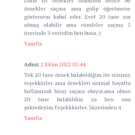
Daha iyi örnekler olabilirdi bence bu
örnekler saçma ama gidip öğretmene
göstersem kabul eder. Evet 20 tane zor
olmuş olabilir ama cümleler saçma 5
üzerinde 3 verirdim ben buna.:)
Yanıtla
Adsız
2 Ekim 2022 05:44
Tek 20 tane örnek bulabildiğim ite sizsiniz
teşekkürler ama örnekleri normal hayatta
kullanırsak biraz saçma oluyor.ama olsun
20 tane bulabildim ya ben ona
şükredeyim.Teşekkkürler. 5üzerinden 4
Yanıtla