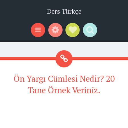
Ders Türkçe
Widgets
Social Links
Search
Menu
Ön Yargı Cümlesi Nedir? 20
Tane Örnek Veriniz.