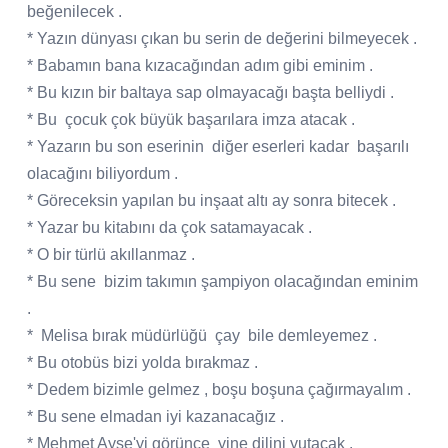
beğenilecek .
* Yazın dünyası çıkan bu serin de değerini bilmeyecek .
* Babamın bana kızacağından adım gibi eminim .
* Bu kızın bir baltaya sap olmayacağı başta belliydi .
* Bu
çocuk çok büyük başarılara imza atacak .
* Yazarın bu son eserinin
diğer eserleri kadar
başarılı
olacağını biliyordum .
* Göreceksin yapılan bu inşaat altı ay sonra bitecek .
* Yazar bu kitabını da çok satamayacak .
* O bir türlü akıllanmaz .
* Bu sene
bizim takımın şampiyon olacağından eminim
.
*
Melisa bırak müdürlüğü
çay
bile demleyemez .
* Bu otobüs bizi yolda bırakmaz .
* Dedem bizimle gelmez , boşu boşuna çağırmayalım .
* Bu sene elmadan iyi kazanacağız .
* Mehmet Ayşe'yi görünce
yine dilini yutacak .