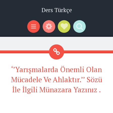
Ders Türkçe
Widgets
Social Links
Search
Menu
‘’Yarışmalarda Önemli Olan
Mücadele Ve Ahlaktır.’’ Sözü
İle İlgili Münazara Yazınız .