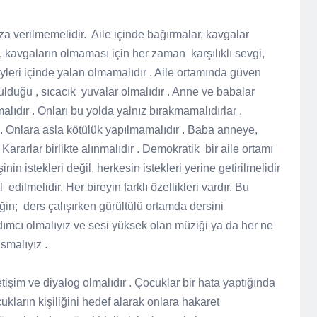
za verilmemelidir.
Aile içinde bağırmalar, kavgalar
, kavgaların olmaması için her zaman
karşılıklı sevgi,
eyleri içinde yalan olmamalıdır . Aile ortamında güven
ulduğu , sıcacık
yuvalar olmalıdır . Anne ve babalar
alıdır . Onları bu yolda yalnız bırakmamalıdırlar .
 . Onlara asla kötülük yapılmamalıdır . Baba anneye,
Kararlar birlikte alınmalıdır . Demokratik
bir aile ortamı
inin istekleri değil, herkesin istekleri yerine getirilmelidir
l
edilmelidir. Her bireyin farklı özellikleri vardır. Bu
ğin;
ders çalışırken gürültülü ortamda dersini
mcı olmalıyız ve sesi yüksek olan müziği ya da her ne
smalıyız .
iletişim ve diyalog olmalıdır . Çocuklar bir hata yaptığında
ukların kişiliğini hedef alarak onlara hakaret