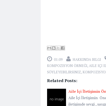
01:09
HAKKINDA BILGI
KOMPOZISYON ÖRNEĞI
,
AILE IÇI
SÖYLEYEBILIRSINIZ
,
KOMPOZISYO
Related Posts:
Aile İçi İletişimin 
Aile İçi İletişimin Ön
iletişimde sevgi , say