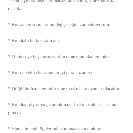
* Yine aynı konuşmalar olacak
ama sonuç yine olumsuz
olacak.
* Bu saatten sonra
onun değişeceğini zannetmiyorum.
* Bu kitabı herkes satın alır.
* O kimseye beş kuruş yardım etmez, bundan eminim.
* Bu sene elma hasadından iyi para kazanırız.
* Düğünümüzde
eminim yine maske takmayanlar olacaktır.
* Bu kitap piyasaya çıkar çıkmaz ilk okunacaklar listesinde
girecek.
* Yine cümlenin ögelerinde zorlanacaksın eminim.