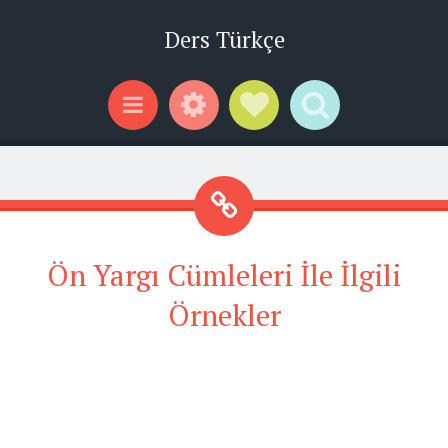
Ders Türkçe
Widgets
Social Links
Search
Menu
Ön Yargı Cümleleri İle İlgili
Örnekler