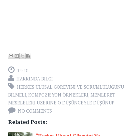
14:40
HAKKINDA BILGI
HERKES ULUSAL GÖREVINI VE SORUMLULUĞUNU
BILMELI
,
KOMPOZISYON ÖRNEKLERI
,
MEMLEKET
MESELELERI ÜZERINE O DÜŞÜNCEYLE DÜŞÜNÜP
NO COMMENTS
Related Posts:
“Herkes Ulusal Görevini Ve