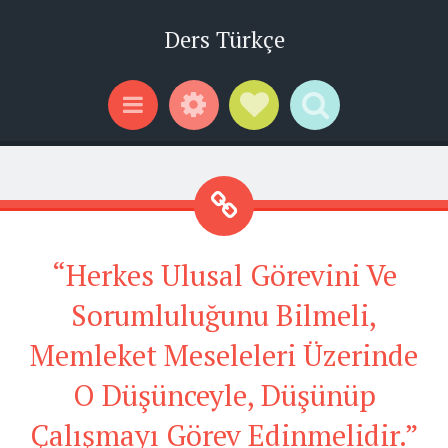
Ders Türkçe
Widgets
Social Links
Search
Menu
“Herkes Ulusal Görevini Ve
Sorumluluğunu Bilmeli,
Memleket Meseleleri Üzerinde
O Düşünceyle, Düşünüp
Çalışmayı Görev Edinmelidir.”