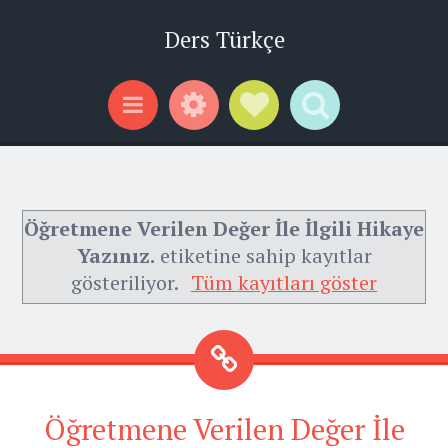
Ders Türkçe
Widgets
Social Links
Search
Menu
Öğretmene Verilen Değer İle İlgili Hikaye
Yazınız.
etiketine sahip kayıtlar
gösteriliyor.
Tüm kayıtları göster
Öğretmene Verilen Değer İle