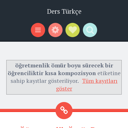
Ders Türkçe
Widgets
Social Links
Search
Menu
öğretmenlik ömür boyu sürecek bir
öğrenciliktir kısa kompozisyon
etiketine
sahip kayıtlar gösteriliyor.
Tüm kayıtları
göster