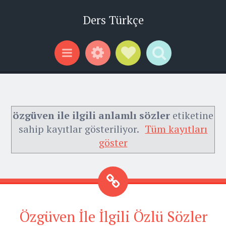
Ders Türkçe
Widgets
Social Links
Search
Menu
özgüven ile ilgili anlamlı sözler
etiketine
sahip kayıtlar gösteriliyor.
Tüm kayıtları
göster
Özgüven İle İlgili Özlü Sözler