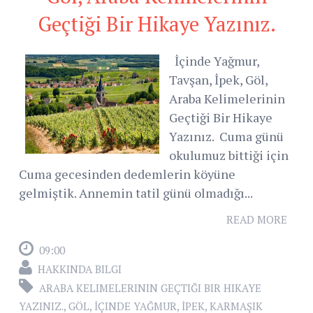
Geçtiği Bir Hikaye Yazınız.
İçinde Yağmur,
Tavşan, İpek, Göl,
Araba Kelimelerinin
Geçtiği Bir Hikaye
Yazınız. Cuma günü
okulumuz bittiği için
Cuma gecesinden dedemlerin köyüne
gelmiştik. Annemin tatil günü olmadığı...
READ MORE
09:00
HAKKINDA BILGI
ARABA KELIMELERININ GEÇTIĞI BIR HIKAYE
YAZINIZ.
,
GÖL
,
İÇINDE YAĞMUR
,
İPEK
,
KARMAŞIK