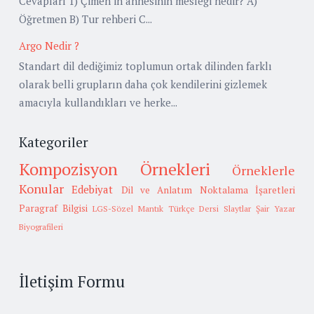
Cevapları 1) Çimen’in annesinin mesleği nedir? A)
Öğretmen B) Tur rehberi C...
Argo Nedir ?
Standart dil dediğimiz toplumun ortak dilinden farklı
olarak belli grupların daha çok kendilerini gizlemek
amacıyla kullandıkları ve herke...
Kategoriler
Kompozisyon Örnekleri
Örneklerle
Konular
Edebiyat
Dil ve Anlatım
Noktalama İşaretleri
Paragraf Bilgisi
LGS-Sözel Mantık
Türkçe Dersi Slaytlar
Şair Yazar
Biyografileri
İletişim Formu