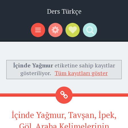
Ders Türkçe
Widgets
Social Links
Search
Menu
İçinde Yağmur
etiketine sahip kayıtlar
gösteriliyor.
Tüm kayıtları göster
İçinde Yağmur, Tavşan, İpek,
Göl, Araba Kelimelerinin