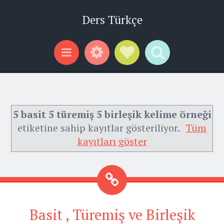
Ders Türkçe
Widgets
Social Links
Search
Menu
5 basit 5 türemiş 5 birleşik kelime örneği
etiketine sahip kayıtlar gösteriliyor.
Tüm
kayıtları göster
Basit , Türemiş ve Birleşik