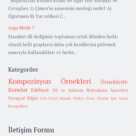
Başarısızlar Kulübü Kitabı İle İlgili Test Soruları Ve
Cevapları 1) Çimen’in annesinin mesleği nedir? A)
Öğretmen B) Tur rehberi C...
Argo Nedir ?
Standart dil dediğimiz toplumun ortak dilinden farklı
olarak belli grupların daha çok kendilerini gizlemek
amacıyla kullandıkları ve herke...
Kategoriler
Kompozisyon Örnekleri
Örneklerle
Konular
Edebiyat
Dil ve Anlatım
Noktalama İşaretleri
Paragraf Bilgisi
LGS-Sözel Mantık
Türkçe Dersi Slaytlar
Şair Yazar
Biyografileri
İletişim Formu