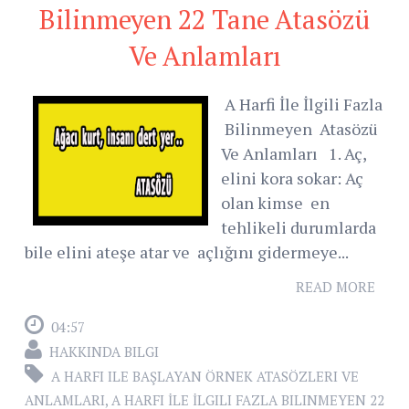
Bilinmeyen 22 Tane Atasözü
Ve Anlamları
A Harfi İle İlgili Fazla
Bilinmeyen Atasözü
Ve Anlamları 1. Aç,
elini kora sokar: Aç
olan kimse en
tehlikeli durumlarda
bile elini ateşe atar ve açlığını gidermeye...
READ MORE
04:57
HAKKINDA BILGI
A HARFI ILE BAŞLAYAN ÖRNEK ATASÖZLERI VE
ANLAMLARI
,
A HARFI İLE İLGILI FAZLA BILINMEYEN 22