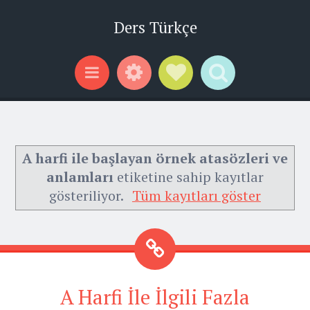
Ders Türkçe
Widgets
Social Links
Search
Menu
A harfi ile başlayan örnek atasözleri ve
anlamları
etiketine sahip kayıtlar
gösteriliyor.
Tüm kayıtları göster
A Harfi İle İlgili Fazla